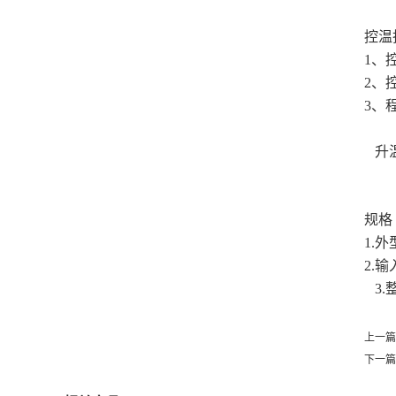
控温
1、控
2、
3、
增量
升温
20
规格
1.外型
2.输
3.
上一篇
下一篇