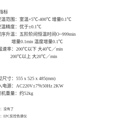
指标
温范围：室温+5℃-400℃ 增量0.1℃
控温精度：优于±0.1℃
程序升温：五阶阶间恒温时间O~999min
0.1min 温度增量0.1℃
速率：200℃以下 大40℃／min
0℃以上 大20℃／min
尺寸：555 x 525 x 485(mm)
入电源：AC220V±7％50Hz 2KW
整机重量：约52kg
：没有了
：
EPC反控色谱仪