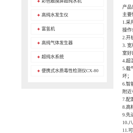
彩色触摸屏超纯水机
产品
主要
高纯水发生仪
1.采
富氢机
操作
2.
高纯气体发生器
3.
室
超纯水系统
4.
5.
便携式水质毒性检测仪CX-80
坏；
6.
附近
7.
8.
9.
10
11