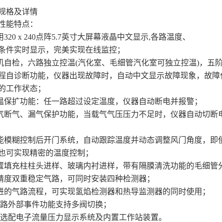
规格及详情
性能特点：
用320 x 240点阵5.7英寸大屏幕液晶中文显示,各路温度、
条件实时显示，完美实现在线监控；
开机自检，六路独立控温(汽化室、毛细管汽化室可独立控温)，五
 宽程自诊断功能，仪器出现故障时，自动中文显示故障现象，故
好的工作状态；
超温保扩功能：任一路超过设定温度，仪器自动断电并报警；
载气断气、漏气保护功能，当载气气压压力不足时，仪器自动切
智能模糊控制后开门系统，自动跟踪温度并动态调整风门角度，即
也可实现精密的温度控制；
配置填充柱柱头进样、玻璃内衬进样，带有隔膜清洗功能的毛细管
高精度双重稳定气路，可同时安装四种检测器；
先进的气路流程，可实现氢焰检测器和热导监测器的同时使用；
.八路外部事件功能支持多阀切换；
.可选配电子流量压力显示系统及内置工作站装置。