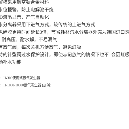
电解槽采用航空钛合金材料
低水位报警，防止电解池干烧
LED液晶显示，产气自动化
汽水分离器采用下进气方式，较传统的上进气方式
变色硅胶更换时间延长3倍，节省耗材汽水分离器外壳为韩国进口
、耐高压、耐水解，不易漏气
设有放气阀，每次关机方便放气，避免虹吸
独特的针型阀过水保护设计，即使忘记放气的情况下也不 会因虹
自动补水功能
：
H-300便携式氢气发生器
：
H-1000-10000氢气发生器 (加碱)