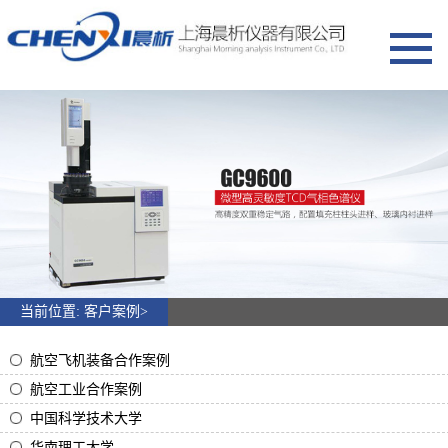
网站首页
产品展示
气相色谱仪
彩色触摸屏纯水机
行业专用气相色谱仪
全新EPC气相色谱仪
微型高灵敏度TCD气相色谱仪
当前位置:
客户案例
>
气体发生器
航空飞机装备合作案例
水分测定仪
航空工业合作案例
高纯水
中国科学技术大学
超纯水机
华南理工大学