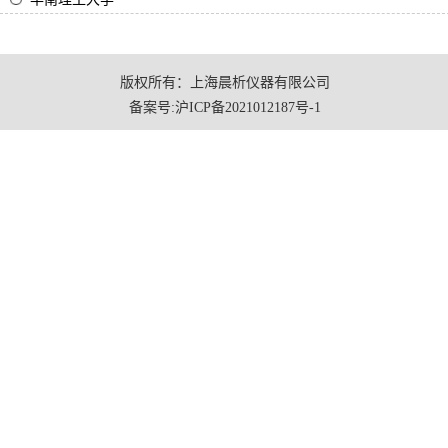
触摸屏超纯水
检测器
版权所有：上海晨析仪器有限公司
制氢机
备案号:
沪ICP备2021012187号-1
彩色触摸屏超纯水机
高纯水发生仪
富氢机
高纯气体发生器
超纯水系统
便携式水质毒性检测仪CX-80
客户案例
新闻中心
新闻资讯
媒体报道