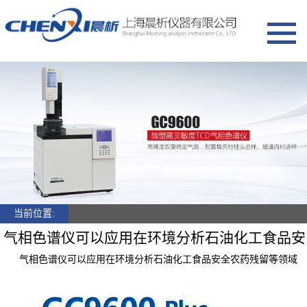
网站首页
产品展示
气相色谱仪
彩色触摸屏纯水机
行业专用气相色谱仪
全新EPC气相色谱仪
微型高灵敏度TCD气相色谱仪
当前位置:
气体发生器
气相色谱仪可以应用在环境分析石油化工食品安
水分测定仪
气相色谱仪可以应用在环境分析石油化工食品安全农药残留等领域
高纯水
超纯水机