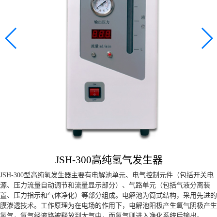
触摸屏超纯水
检测器
制氢机
彩色触摸屏超纯水机
高纯水发生仪
富氢机
高纯气体发生器
超纯水系统
便携式水质毒性检测仪CX-80
客户案例
JSH-300高纯氢气发生器
新闻中心
JSH-300型高纯氢发生器主要有电解池单元、电气控制元件（包括开关电
源、压力流量自动调节和流量显示部分）、气路单元（包括气液分离装
新闻资讯
置、压力指示和气体净化）等部分组成。电解池为筒式结构，采用先进的
媒体报道
膜渗透技术。工作原理为在电场的作用下，电解池阳极产生氧气阴极产生
氢气，氧气经液路被释放到大气中，而氢气则进入净化系统后输出。